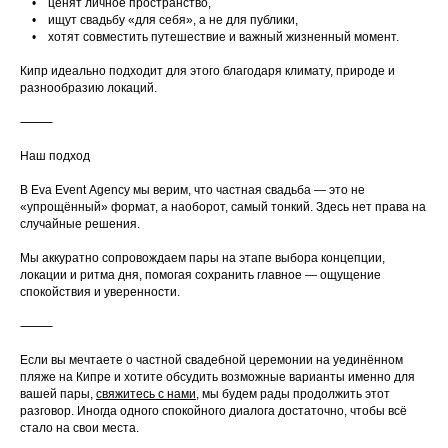
• ценят личное пространство,
• ищут свадьбу «для себя», а не для публики,
• хотят совместить путешествие и важный жизненный момент.
Кипр идеально подходит для этого благодаря климату, природе и
разнообразию локаций.
⸻
Наш подход
В Eva Event Agency мы верим, что частная свадьба — это не
«упрощённый» формат, а наоборот, самый тонкий. Здесь нет права на
случайные решения.
Мы аккуратно сопровождаем пары на этапе выбора концепции,
локации и ритма дня, помогая сохранить главное — ощущение
спокойствия и уверенности.
⸻
Если вы мечтаете о частной свадебной церемонии на уединённом
пляже на Кипре и хотите обсудить возможные варианты именно для
вашей пары,
свяжитесь с нами
, мы будем рады продолжить этот
разговор. Иногда одного спокойного диалога достаточно, чтобы всё
стало на свои места.