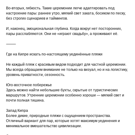
Во-вторых, гибкость. Такие церемонии легче адаптировать под
настроение пары: раннее утро, мягкий свет заката, босиком по песку,
без строгих сценариев и таймингов.
И, наконец, эмоциональная глубина. Когда вокруг нет посторонних,
пары расслабляются. Они не «играют свадьбу», а проживают её.
⸻
Где на Кипре искать по-настоящему уединённые пляжи
Не каждый пляж с красивым видом подходит для частной церемонии.
Мы всегда обращаем внимание не только на визуал, но и на логистику,
уровень приватности, сезонность.
Юго-восточное побережье
Здесь можно найти небольшие бухты, скрытые от туристических
маршрутов. Утренние церемонии особенно хороши — мягкий свет и
почти полная тишина.
Запад Кипра
Более дикие, природные пляжи с ощущением пространства.
Отличный вариант для пар, которые хотят максимум уединения и
минимальное вмешательство цивилизации.