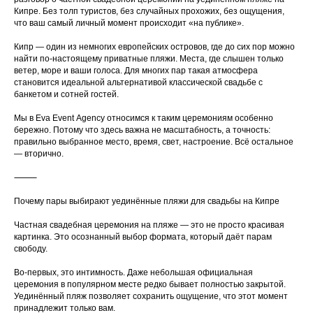
Кипре. Без толп туристов, без случайных прохожих, без ощущения,
что ваш самый личный момент происходит «на публике».
Кипр — один из немногих европейских островов, где до сих пор можно
найти по-настоящему приватные пляжи. Места, где слышен только
ветер, море и ваши голоса. Для многих пар такая атмосфера
становится идеальной альтернативой классической свадьбе с
банкетом и сотней гостей.
Мы в Eva Event Agency относимся к таким церемониям особенно
бережно. Потому что здесь важна не масштабность, а точность:
правильно выбранное место, время, свет, настроение. Всё остальное
— вторично.
⸻
Почему пары выбирают уединённые пляжи для свадьбы на Кипре
Частная свадебная церемония на пляже — это не просто красивая
картинка. Это осознанный выбор формата, который даёт парам
свободу.
Во-первых, это интимность. Даже небольшая официальная
церемония в популярном месте редко бывает полностью закрытой.
Уединённый пляж позволяет сохранить ощущение, что этот момент
принадлежит только вам.