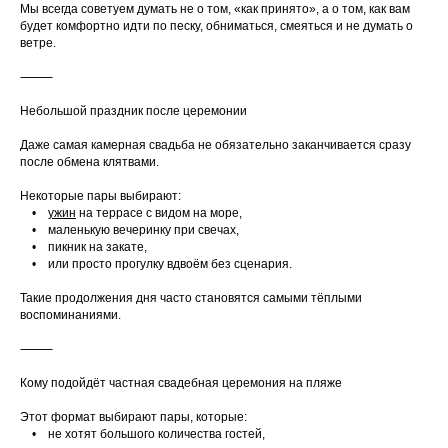
Мы всегда советуем думать не о том, «как принято», а о том, как вам
будет комфортно идти по песку, обниматься, смеяться и не думать о
ветре.
⸻
Небольшой праздник после церемонии
Даже самая камерная свадьба не обязательно заканчивается сразу
после обмена клятвами.
Некоторые пары выбирают:
•
ужин
на террасе с видом на море,
• маленькую вечеринку при свечах,
• пикник на закате,
• или просто прогулку вдвоём без сценария.
Такие продолжения дня часто становятся самыми тёплыми
воспоминаниями.
⸻
Кому подойдёт частная свадебная церемония на пляже
Этот формат выбирают пары, которые:
• не хотят большого количества гостей,