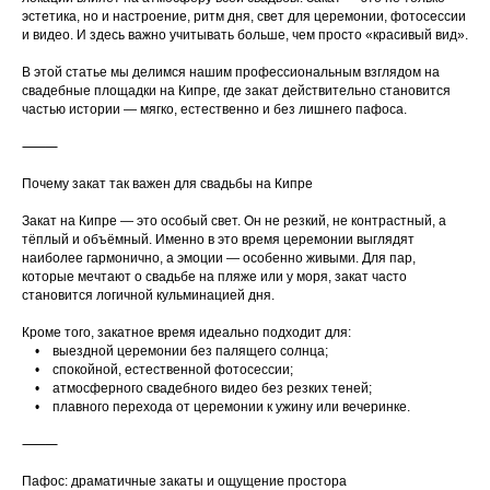
эстетика, но и настроение, ритм дня, свет для церемонии, фотосессии
и видео. И здесь важно учитывать больше, чем просто «красивый вид».
В этой статье мы делимся нашим профессиональным взглядом на
свадебные площадки на Кипре, где закат действительно становится
частью истории — мягко, естественно и без лишнего пафоса.
⸻
Почему закат так важен для свадьбы на Кипре
Закат на Кипре — это особый свет. Он не резкий, не контрастный, а
тёплый и объёмный. Именно в это время церемонии выглядят
наиболее гармонично, а эмоции — особенно живыми. Для пар,
которые мечтают о свадьбе на пляже или у моря, закат часто
становится логичной кульминацией дня.
Кроме того, закатное время идеально подходит для:
• выездной церемонии без палящего солнца;
• спокойной, естественной фотосессии;
• атмосферного свадебного видео без резких теней;
• плавного перехода от церемонии к ужину или вечеринке.
⸻
Пафос: драматичные закаты и ощущение простора