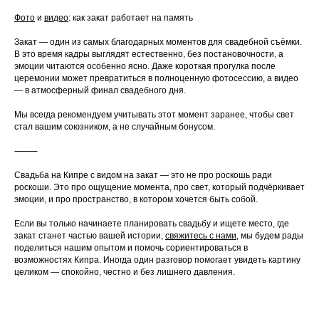
Фото
и
видео
: как закат работает на память
Закат — один из самых благодарных моментов для свадебной съёмки.
В это время кадры выглядят естественно, без постановочности, а
эмоции читаются особенно ясно. Даже короткая прогулка после
церемонии может превратиться в полноценную фотосессию, а видео
— в атмосферный финал свадебного дня.
Мы всегда рекомендуем учитывать этот момент заранее, чтобы свет
стал вашим союзником, а не случайным бонусом.
⸻
Свадьба на Кипре с видом на закат — это не про роскошь ради
роскоши. Это про ощущение момента, про свет, который подчёркивает
эмоции, и про пространство, в котором хочется быть собой.
Если вы только начинаете планировать свадьбу и ищете место, где
закат станет частью вашей истории,
свяжитесь с нами
, мы будем рады
поделиться нашим опытом и помочь сориентироваться в
возможностях Кипра. Иногда один разговор помогает увидеть картину
целиком — спокойно, честно и без лишнего давления.