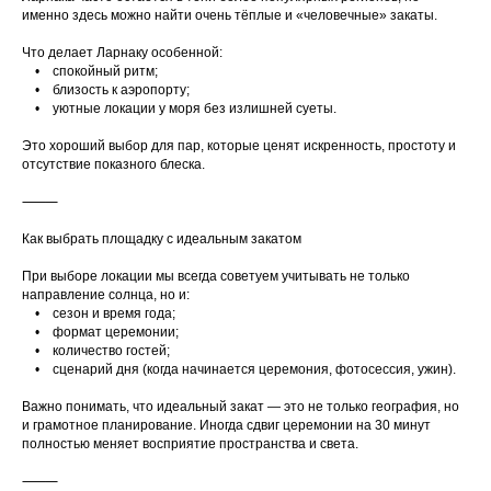
именно здесь можно найти очень тёплые и «человечные» закаты.
Что делает Ларнаку особенной:
• спокойный ритм;
• близость к аэропорту;
• уютные локации у моря без излишней суеты.
Это хороший выбор для пар, которые ценят искренность, простоту и
отсутствие показного блеска.
⸻
Как выбрать площадку с идеальным закатом
При выборе локации мы всегда советуем учитывать не только
направление солнца, но и:
• сезон и время года;
• формат церемонии;
• количество гостей;
• сценарий дня (когда начинается церемония, фотосессия, ужин).
Важно понимать, что идеальный закат — это не только география, но
и грамотное планирование. Иногда сдвиг церемонии на 30 минут
полностью меняет восприятие пространства и света.
⸻