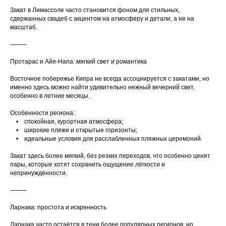
Закат в Лимассоле часто становится фоном для стильных,
сдержанных свадеб с акцентом на атмосферу и детали, а не на
масштаб.
⸻
Протарас и Айя-Напа: мягкий свет и романтика
Восточное побережье Кипра не всегда ассоциируется с закатами, но
именно здесь можно найти удивительно нежный вечерний свет,
особенно в летние месяцы.
Особенности региона:
• спокойная, курортная атмосфера;
• широкие пляжи и открытые горизонты;
• идеальные условия для расслабленных пляжных церемоний.
Закат здесь более мягкий, без резких переходов, что особенно ценят
пары, которые хотят сохранить ощущение лёгкости и
непринуждённости.
⸻
Ларнака: простота и искренность
Ларнака часто остаётся в тени более популярных регионов, но