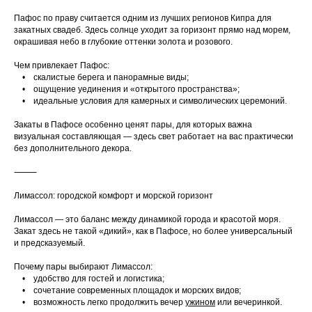
Пафос по праву считается одним из лучших регионов Кипра для
закатных свадеб. Здесь солнце уходит за горизонт прямо над морем,
окрашивая небо в глубокие оттенки золота и розового.
Чем привлекает Пафос:
• скалистые берега и панорамные виды;
• ощущение уединения и «открытого пространства»;
• идеальные условия для камерных и символических церемоний.
Закаты в Пафосе особенно ценят пары, для которых важна
визуальная составляющая — здесь свет работает на вас практически
без дополнительного декора.
⸻
Лимассол: городской комфорт и морской горизонт
Лимассол — это баланс между динамикой города и красотой моря.
Закат здесь не такой «дикий», как в Пафосе, но более универсальный
и предсказуемый.
Почему пары выбирают Лимассол:
• удобство для гостей и логистика;
• сочетание современных площадок и морских видов;
• возможность легко продолжить вечер
ужином
или вечеринкой.